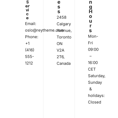
e
n
S
s
g
er
vi
s
H
c
o
2458
e
u
Email:
Calgary
r
s
oslo@reytheme.com
Avenue,
Mon-
Phone:
Toronto
Fri
+1
ON
09:00
(416)
V2A
–
555-
2T6,
16:00
1212
Canada
CET
Saturday,
Sunday
&
holidays:
Closed