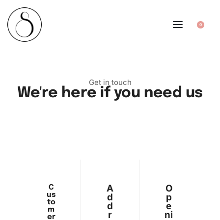
0
Get in touch
We're here if you need us
A
O
C
us
d
p
to
d
e
m
r
ni
er