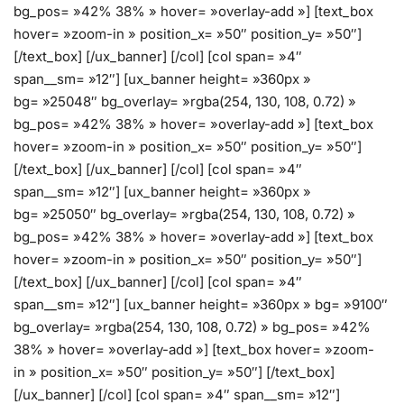
bg_pos= »42% 38% » hover= »overlay-add »] [text_box
hover= »zoom-in » position_x= »50″ position_y= »50″]
[/text_box] [/ux_banner] [/col] [col span= »4″
span__sm= »12″] [ux_banner height= »360px »
bg= »25048″ bg_overlay= »rgba(254, 130, 108, 0.72) »
bg_pos= »42% 38% » hover= »overlay-add »] [text_box
hover= »zoom-in » position_x= »50″ position_y= »50″]
[/text_box] [/ux_banner] [/col] [col span= »4″
span__sm= »12″] [ux_banner height= »360px »
bg= »25050″ bg_overlay= »rgba(254, 130, 108, 0.72) »
bg_pos= »42% 38% » hover= »overlay-add »] [text_box
hover= »zoom-in » position_x= »50″ position_y= »50″]
[/text_box] [/ux_banner] [/col] [col span= »4″
span__sm= »12″] [ux_banner height= »360px » bg= »9100″
bg_overlay= »rgba(254, 130, 108, 0.72) » bg_pos= »42%
38% » hover= »overlay-add »] [text_box hover= »zoom-
in » position_x= »50″ position_y= »50″] [/text_box]
[/ux_banner] [/col] [col span= »4″ span__sm= »12″]