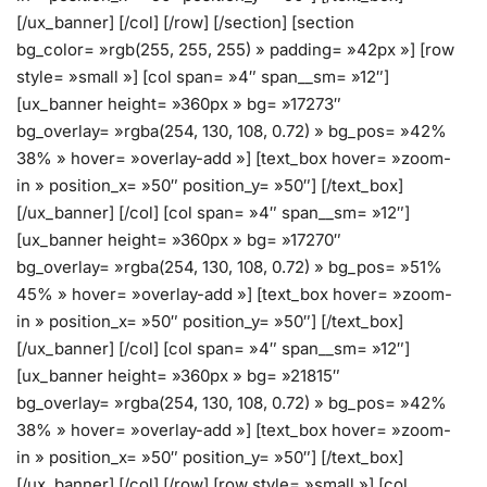
[/ux_banner] [/col] [/row] [/section] [section
bg_color= »rgb(255, 255, 255) » padding= »42px »] [row
style= »small »] [col span= »4″ span__sm= »12″]
[ux_banner height= »360px » bg= »17273″
bg_overlay= »rgba(254, 130, 108, 0.72) » bg_pos= »42%
38% » hover= »overlay-add »] [text_box hover= »zoom-
in » position_x= »50″ position_y= »50″] [/text_box]
[/ux_banner] [/col] [col span= »4″ span__sm= »12″]
[ux_banner height= »360px » bg= »17270″
bg_overlay= »rgba(254, 130, 108, 0.72) » bg_pos= »51%
45% » hover= »overlay-add »] [text_box hover= »zoom-
in » position_x= »50″ position_y= »50″] [/text_box]
[/ux_banner] [/col] [col span= »4″ span__sm= »12″]
[ux_banner height= »360px » bg= »21815″
bg_overlay= »rgba(254, 130, 108, 0.72) » bg_pos= »42%
38% » hover= »overlay-add »] [text_box hover= »zoom-
in » position_x= »50″ position_y= »50″] [/text_box]
[/ux_banner] [/col] [/row] [row style= »small »] [col