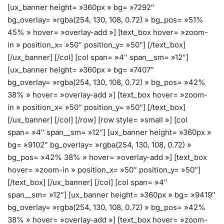
[ux_banner height= »360px » bg= »7292″
bg_overlay= »rgba(254, 130, 108, 0.72) » bg_pos= »51%
45% » hover= »overlay-add »] [text_box hover= »zoom-
in » position_x= »50″ position_y= »50″] [/text_box]
[/ux_banner] [/col] [col span= »4″ span__sm= »12″]
[ux_banner height= »360px » bg= »7407″
bg_overlay= »rgba(254, 130, 108, 0.72) » bg_pos= »42%
38% » hover= »overlay-add »] [text_box hover= »zoom-
in » position_x= »50″ position_y= »50″] [/text_box]
[/ux_banner] [/col] [/row] [row style= »small »] [col
span= »4″ span__sm= »12″] [ux_banner height= »360px »
bg= »9102″ bg_overlay= »rgba(254, 130, 108, 0.72) »
bg_pos= »42% 38% » hover= »overlay-add »] [text_box
hover= »zoom-in » position_x= »50″ position_y= »50″]
[/text_box] [/ux_banner] [/col] [col span= »4″
span__sm= »12″] [ux_banner height= »360px » bg= »9419″
bg_overlay= »rgba(254, 130, 108, 0.72) » bg_pos= »42%
38% » hover= »overlay-add »] [text_box hover= »zoom-