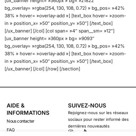
[ux_banner height= »360px » bg= »21822″
bg_overlay= »rgba(254, 130, 108, 0.72) » bg_pos= »42%
38% » hover= »overlay-add »] [text_box hover= »zoom-
in » position_x= »50″ position_y= »50″] [/text_box]
[/ux_banner] [/col] [col span= »4″ span__sm= »12″]
[ux_banner height= »360px » bg= »9093″
bg_overlay= »rgba(254, 130, 108, 0.72) » bg_pos= »42%
38% » hover= »overlay-add »] [text_box hover= »zoom-
in » position_x= »50″ position_y= »50″] [/text_box]
[/ux_banner] [/col] [/row] [/section]
AIDE &
SUIVEZ-NOUS
INFORMATIONS
Rejoignez-nous sur les réseaux
sociaux pour rester informé des
Nous contacter
dernières nouveautés
FAQ