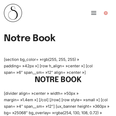
0
Notre Book
[section bg_color= »rgb(255, 255, 255) »
padding= »42px »] [row h_align= »center »] [col
span= »6″ span__sm= »12″ align= »center »]
NOTRE BOOK
[divider align= »center » width= »50px »
margin= »1.4em »] [/col] [/row] [row style= »small »] [col
span= »4″ span__sm= »12″] [ux_banner height= »360px »
bg= »25068″ bg_overlay= »rgba(254, 130, 108, 0.72) »