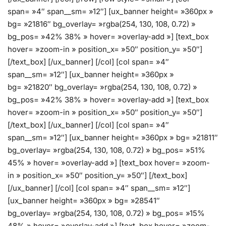
span= »4″ span__sm= »12″] [ux_banner height= »360px »
bg= »21816″ bg_overlay= »rgba(254, 130, 108, 0.72) »
bg_pos= »42% 38% » hover= »overlay-add »] [text_box
hover= »zoom-in » position_x= »50″ position_y= »50″]
[/text_box] [/ux_banner] [/col] [col span= »4″
span__sm= »12″] [ux_banner height= »360px »
bg= »21820″ bg_overlay= »rgba(254, 130, 108, 0.72) »
bg_pos= »42% 38% » hover= »overlay-add »] [text_box
hover= »zoom-in » position_x= »50″ position_y= »50″]
[/text_box] [/ux_banner] [/col] [col span= »4″
span__sm= »12″] [ux_banner height= »360px » bg= »21811″
bg_overlay= »rgba(254, 130, 108, 0.72) » bg_pos= »51%
45% » hover= »overlay-add »] [text_box hover= »zoom-
in » position_x= »50″ position_y= »50″] [/text_box]
[/ux_banner] [/col] [col span= »4″ span__sm= »12″]
[ux_banner height= »360px » bg= »28541″
bg_overlay= »rgba(254, 130, 108, 0.72) » bg_pos= »15%
48% » hover= »overlay-add »] [text_box hover= »zoom-