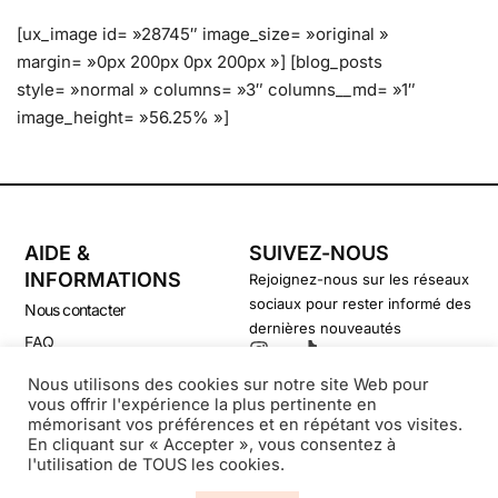
[ux_image id= »28745″ image_size= »original »
margin= »0px 200px 0px 200px »] [blog_posts
style= »normal » columns= »3″ columns__md= »1″
image_height= »56.25% »]
AIDE &
SUIVEZ-NOUS
INFORMATIONS
Rejoignez-nous sur les réseaux
sociaux pour rester informé des
Nous contacter
dernières nouveautés
FAQ
CGV
Nous utilisons des cookies sur notre site Web pour
vous offrir l'expérience la plus pertinente en
Politique de confidentialité
mémorisant vos préférences et en répétant vos visites.
En cliquant sur « Accepter », vous consentez à
l'utilisation de TOUS les cookies.
© Secondsouffle-Boutique.fr