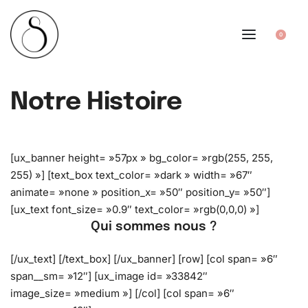
0
Notre Histoire
[ux_banner height= »57px » bg_color= »rgb(255, 255,
255) »] [text_box text_color= »dark » width= »67″
animate= »none » position_x= »50″ position_y= »50″]
[ux_text font_size= »0.9″ text_color= »rgb(0,0,0) »]
Qui sommes nous ?
[/ux_text] [/text_box] [/ux_banner] [row] [col span= »6″
span__sm= »12″] [ux_image id= »33842″
image_size= »medium »] [/col] [col span= »6″