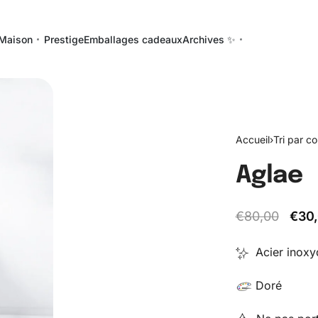
Maison
Prestige
Emballages cadeaux
Archives ✨
Accueil
›
Tri par co
Aglae
€
80,00
€
30
Acier inoxyd
Doré