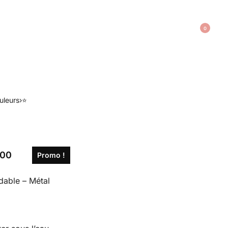
0
uleurs
›
⭐️
,00
Promo !
able – Métal