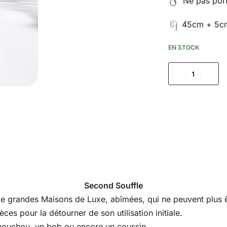
Ne pas porte
45cm + 5cm
EN STOCK
Second Souffle
s de grandes Maisons de Luxe, abîmées, qui ne peuvent plus êt
es pour la détourner de son utilisation initiale.
houchou, un bob ou encore un coussin.