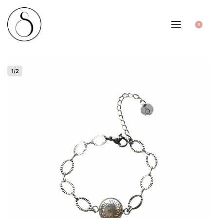
0
1
/
2