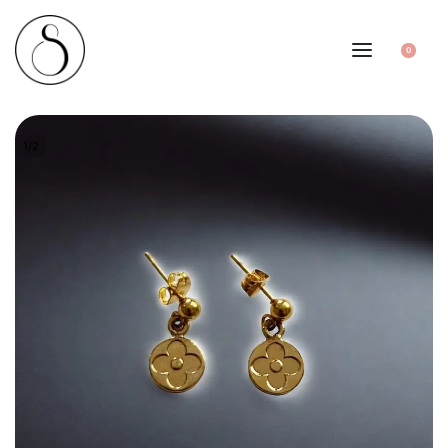
0
1
/
2