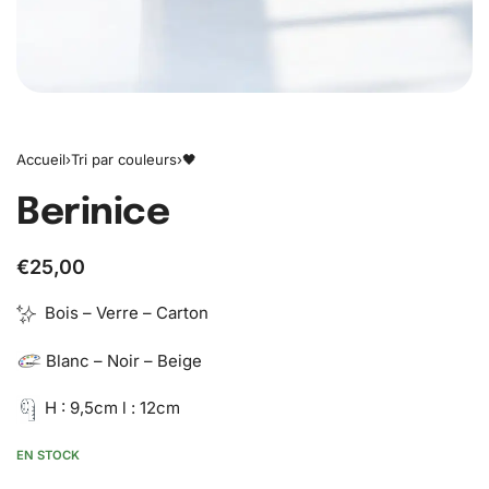
Accueil
›
Tri par couleurs
›
🖤
Berinice
€
25,00
Bois – Verre – Carton
Blanc – Noir – Beige
H : 9,5cm l : 12cm
EN STOCK