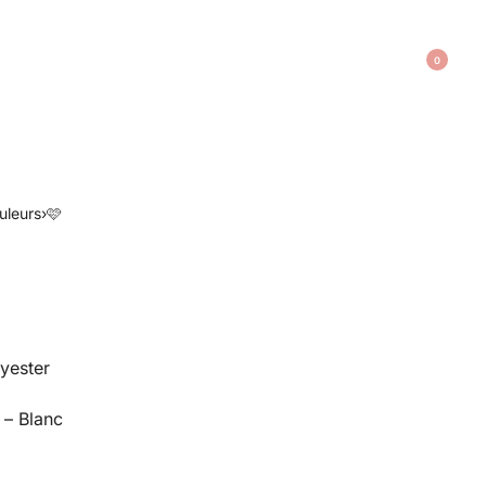
0
uleurs
›
🩷
yester
 – Blanc