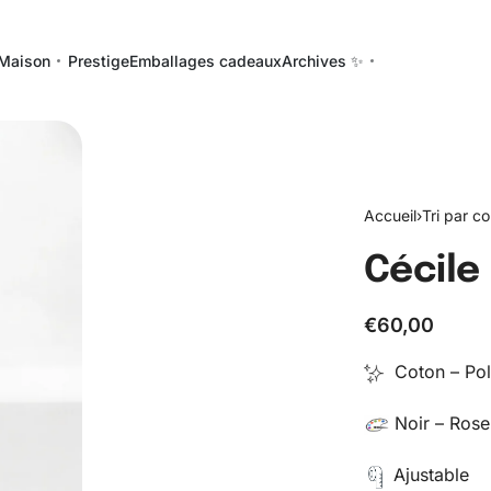
Maison
Prestige
Emballages cadeaux
Archives ✨
Accueil
›
Tri par co
Cécile
€
60,00
Coton – Pol
Noir – Rose
Ajustable