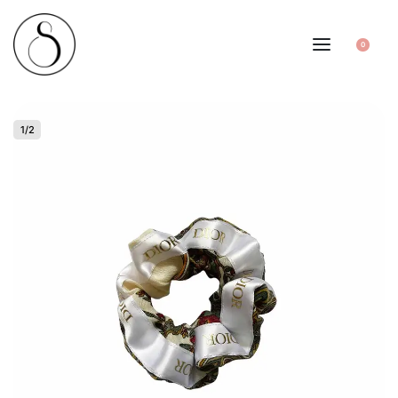
0
1
/
2