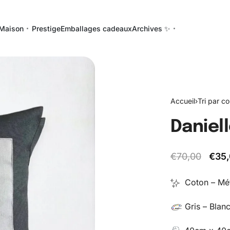
Maison
Prestige
Emballages cadeaux
Archives ✨
Accueil
›
Tri par co
Daniel
€
70,00
€
35
Coton – Mét
Gris – Blan