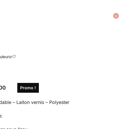
0
uleurs
›
🤍
,00
Promo !
able – Laiton vernis – Polyester
c