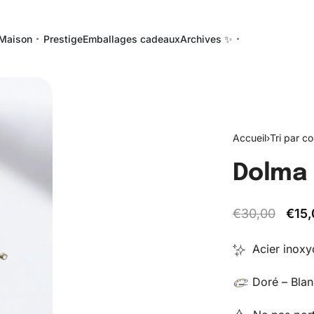
Maison
Prestige
Emballages cadeaux
Archives ✨
Accueil
›
Tri par co
Dolma
€
30,00
€
15
Acier inoxyd
Doré – Blan