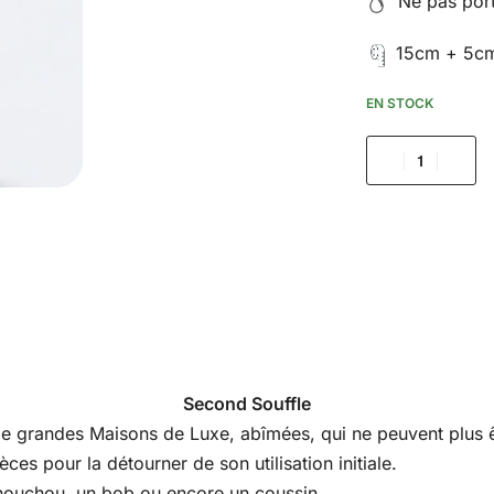
Ne pas porte
15cm + 5cm
EN STOCK
Second Souffle
s de grandes Maisons de Luxe, abîmées, qui ne peuvent plus êt
es pour la détourner de son utilisation initiale.
houchou, un bob ou encore un coussin.