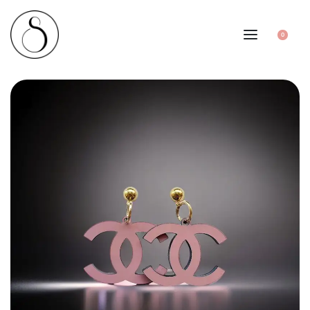
0
1
/
2