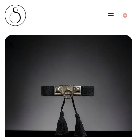
0
1
/
3