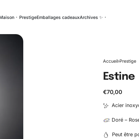
Maison
Prestige
Emballages cadeaux
Archives ✨
Accueil
›
Prestige
Estine
€
70,00
Acier inoxy
Doré – Rose
Peut être po