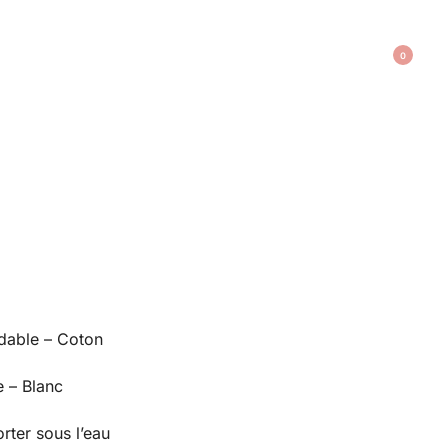
0
dable – Coton
 – Blanc
rter sous l’eau