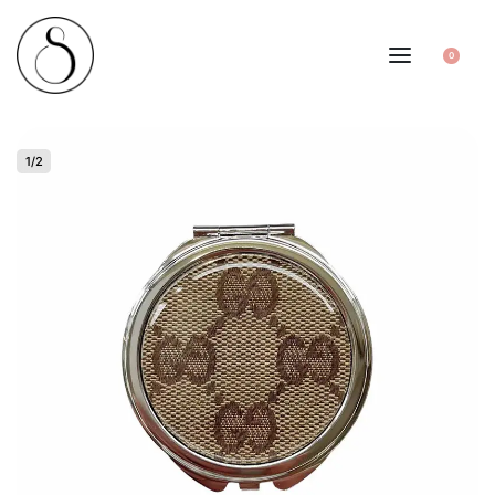
0
1
/
2