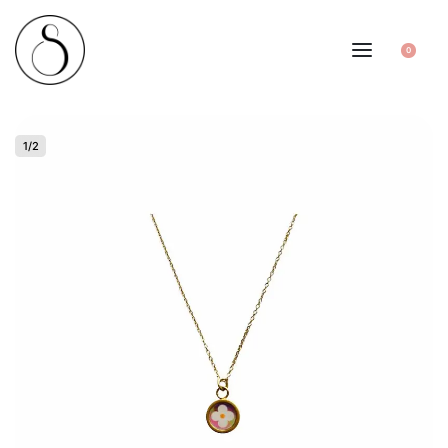
0
1
/
2