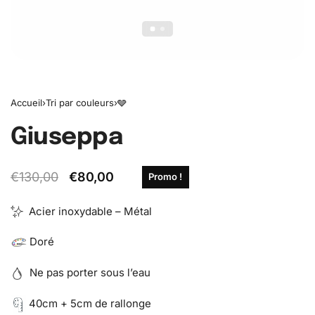
Accueil
›
Tri par couleurs
›
🩶
Giuseppa
€
130,00
€
80,00
Promo !
Acier inoxydable – Métal
Doré
Ne pas porter sous l’eau
40cm + 5cm de rallonge