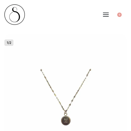
0
1
/
2