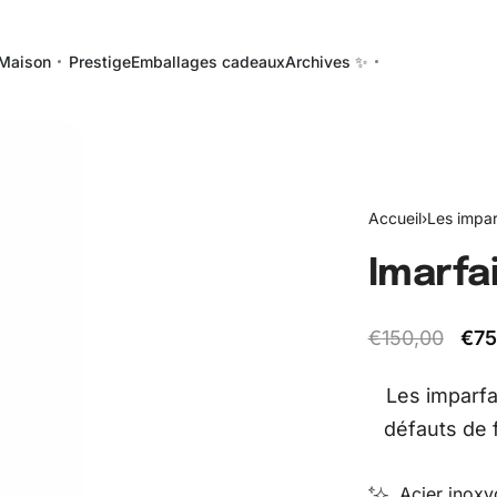
Maison
Prestige
Emballages cadeaux
Archives ✨
Accueil
›
Les impar
Imarfai
€
150,00
€
75
Les imparfa
défauts de 
Acier inoxy