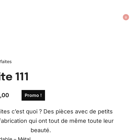
0
faites
te 111
,00
Promo !
ites c’est quoi ? Des pièces avec de petits
fabrication qui ont tout de même toute leur
beauté.
dable – Métal