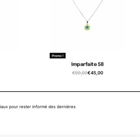
Promo !
Imparfaite 58
€
90,00
€
45,00
er
Ajouter au panier
iaux pour rester informé des dernières