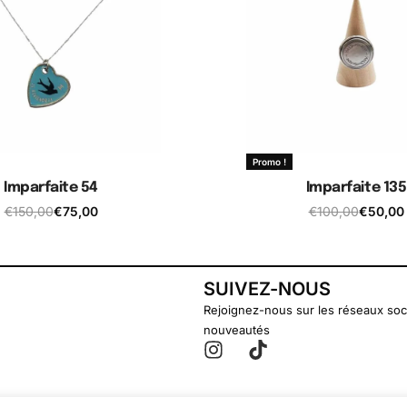
Promo !
Imparfaite 54
Imparfaite 135
€
150,00
€
75,00
€
100,00
€
50,00
jouter au panier
Ajouter au pani
SUIVEZ-NOUS
Rejoignez-nous sur les réseaux soc
nouveautés