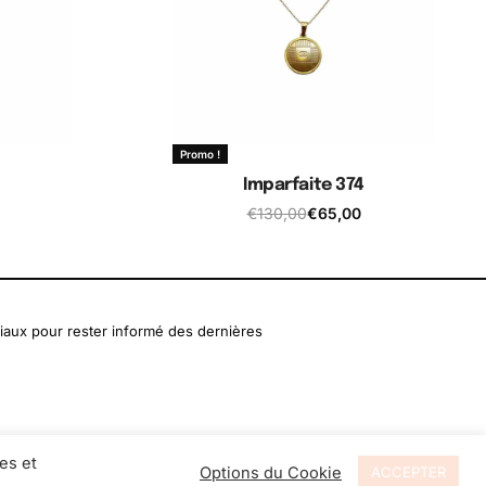
Promo !
Imparfaite 374
€
130,00
€
65,00
er
Ajouter au panier
iaux pour rester informé des dernières
es et
Options du Cookie
ACCEPTER