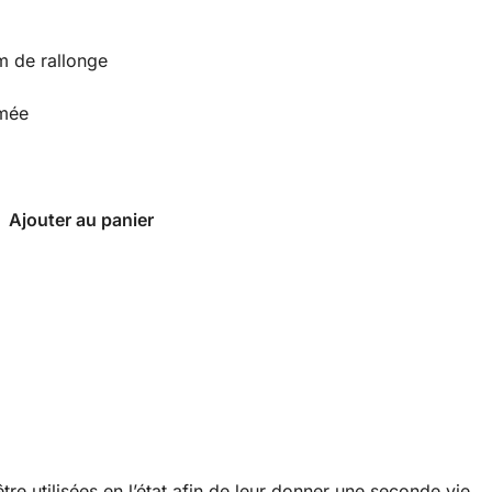
 de rallonge
mée
Ajouter au panier
re utilisées en l’état afin de leur donner une seconde vie.