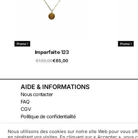
Promo !
Promo !
Imparfaite 123
€
130,00
€
65,00
Ajouter au panier
A
AIDE & INFORMATIONS
Nous contacter
FAQ
CGV
Politique de confidentialité
Nous utilisons des cookies sur notre site Web pour vous off
en répétant vos visites. En cliquant sur « Accepter », vous c