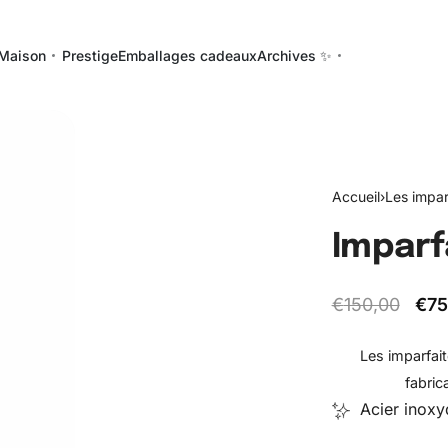
Maison
Prestige
Emballages cadeaux
Archives ✨
Accueil
›
Les impar
Imparf
€
150,00
€
75
Les imparfait
fabric
Acier inoxy