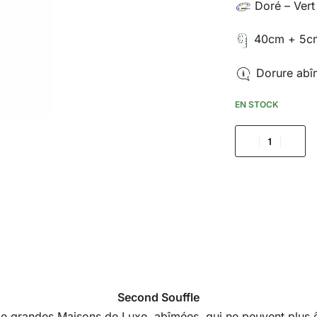
Doré – Vert
40cm + 5cm
Dorure abî
EN STOCK
Second Souffle
s de grandes Maisons de Luxe, abîmées, qui ne peuvent plus êt