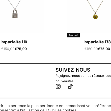
Promo !
Imparfaite 110
Imparfaite 178
€
150,00
€
75,00
€
150,00
€
75,00
jouter au panier
Ajouter au pani
SUIVEZ-NOUS
Rejoignez-nous sur les réseaux soc
nouveautés
rir l'expérience la plus pertinente en mémorisant vos préférenc
onsentez à l'utilisation de TOUS les cookies.