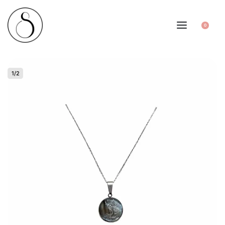
0
1
/
2