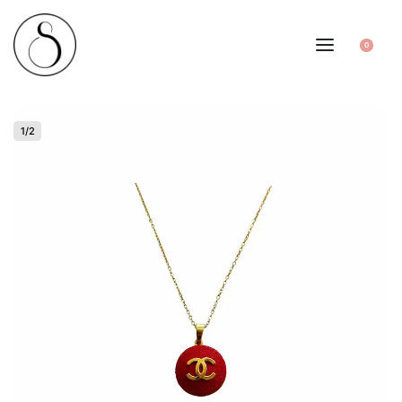
0
1
/
2