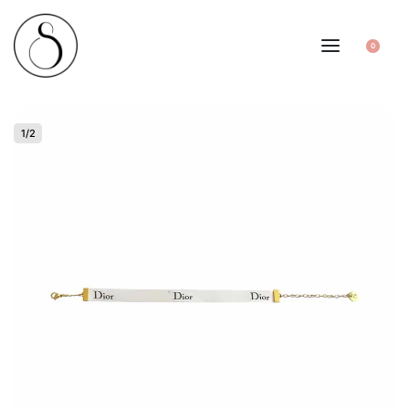
0
1
/
2