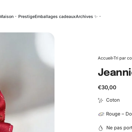
Maison
Prestige
Emballages cadeaux
Archives ✨
Accueil
›
Tri par co
Jeanni
€
30,00
Coton
Rouge – D
Ne pas porte