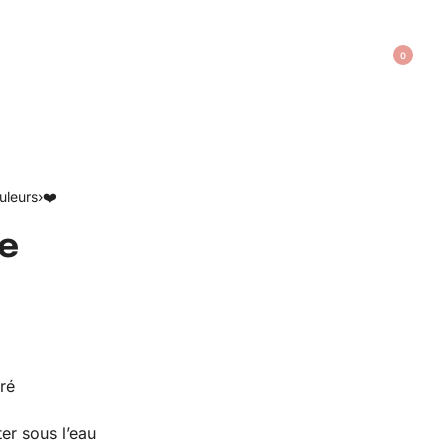
0
uleurs
›
❤️
e
oré
r sous l’eau