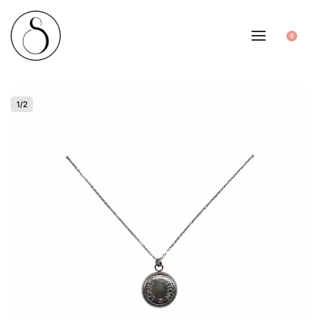
0
1
/
2