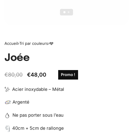
Accueil
›
Tri par couleurs
›
🩶
Joée
€
80,00
€
48,00
Promo !
Acier inoxydable – Métal
Argenté
Ne pas porter sous l’eau
40cm + 5cm de rallonge