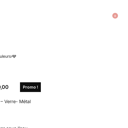
0
uleurs
›
🩶
,00
Promo !
– Verre- Métal