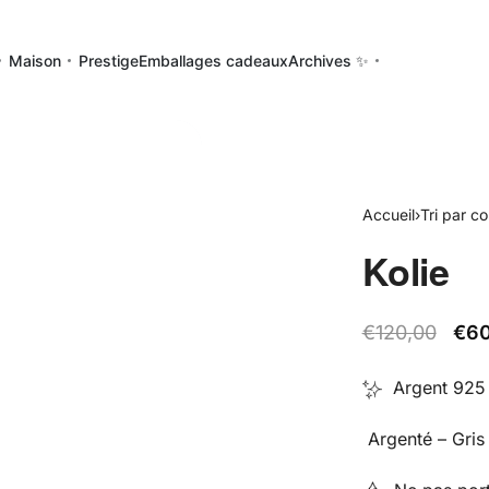
Maison
Prestige
Emballages cadeaux
Archives ✨
Accueil
›
Tri par co
Kolie
€
120,00
€
60
Argent 925 
Argenté – Gris