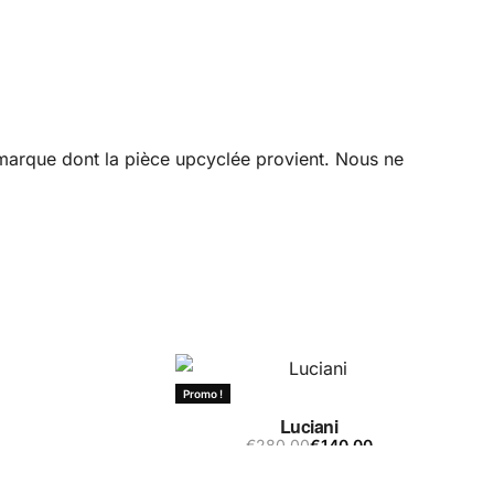
a marque dont la pièce upcyclée provient. Nous ne
Promo !
Luciani
€
280,00
€
140,00