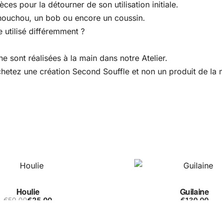
es pour la détourner de son utilisation initiale.
houchou, un bob ou encore un coussin.
 utilisé différemment ?
e sont réalisées à la main dans notre Atelier.
 achetez une création Second Souffle et non un produit de l
Houlie
Guilaine
€
50,00
€
25,00
€
130,00