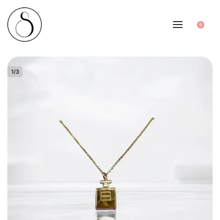
0
1
/
3