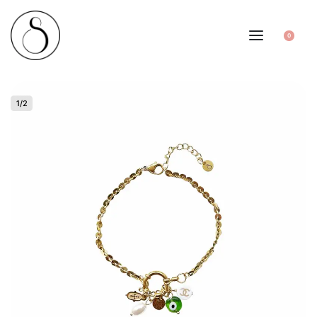
0
1
/
2