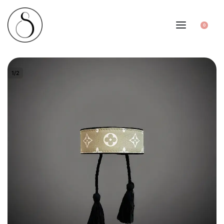
0
1
/
2