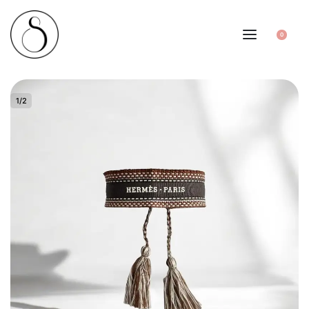
0
1
/
2