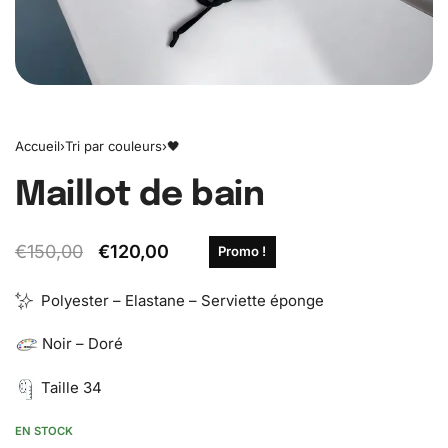
Accueil
›
Tri par couleurs
›
🖤
Maillot de bain
€
150,00
€
120,00
Promo !
Polyester – Elastane – Serviette éponge
Noir – Doré
Taille 34
EN STOCK