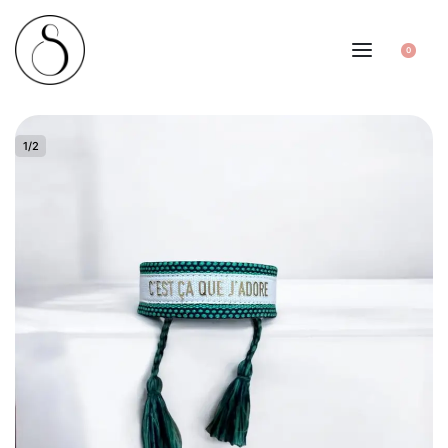
0
1
/
2