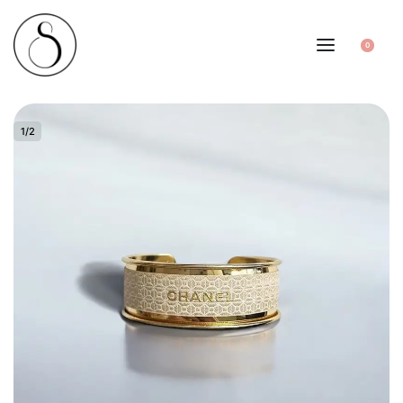
0
1
/
2