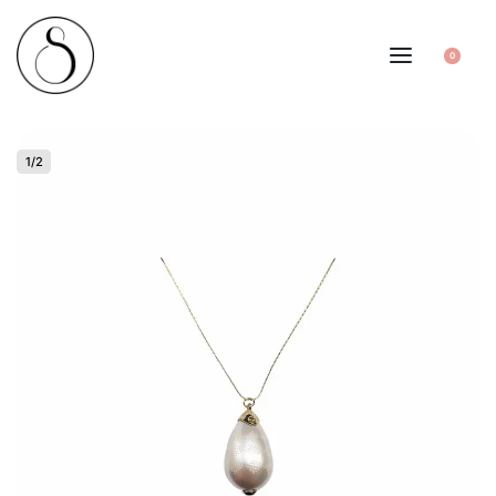
0
1
/
2