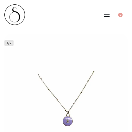
0
1
/
2