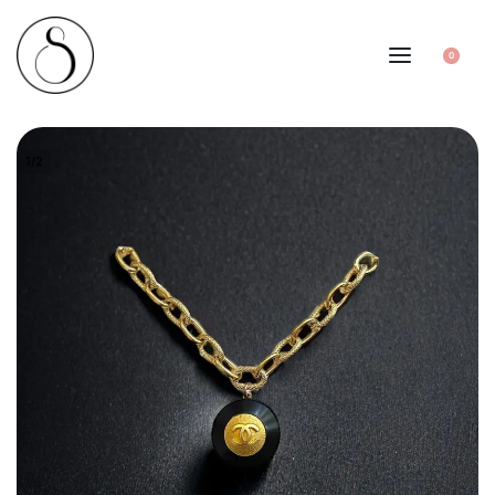
0
1
/
2