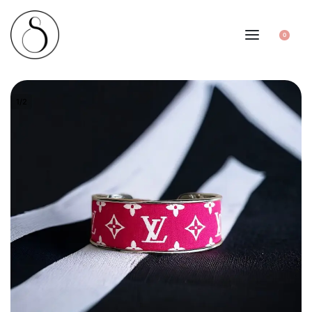
0
1
/
2