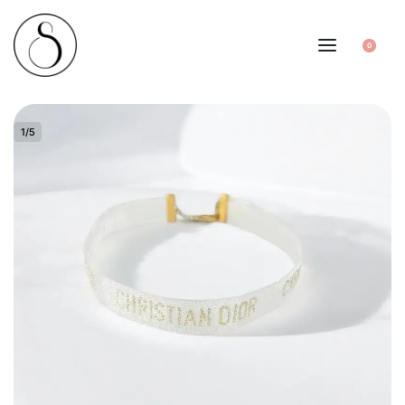
0
1
/
5