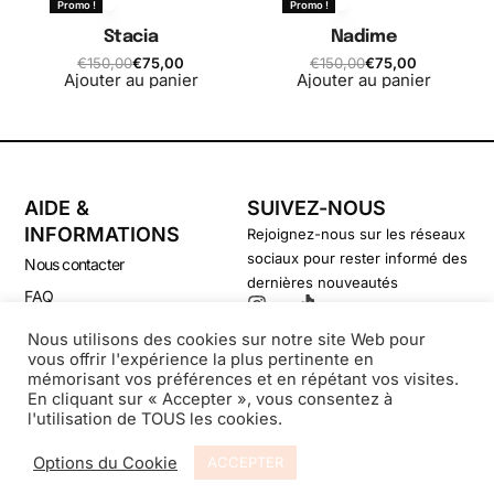
Promo !
Promo !
Stacia
Nadime
€
150,00
€
75,00
€
150,00
€
75,00
Ajouter au panier
Ajouter au panier
AIDE &
SUIVEZ-NOUS
INFORMATIONS
Rejoignez-nous sur les réseaux
sociaux pour rester informé des
Nous contacter
dernières nouveautés
FAQ
CGV
Nous utilisons des cookies sur notre site Web pour
vous offrir l'expérience la plus pertinente en
Politique de confidentialité
mémorisant vos préférences et en répétant vos visites.
En cliquant sur « Accepter », vous consentez à
l'utilisation de TOUS les cookies.
© Secondsouffle-Boutique.fr
Options du Cookie
ACCEPTER