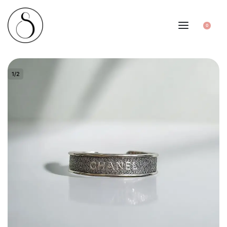
0
1
/
2