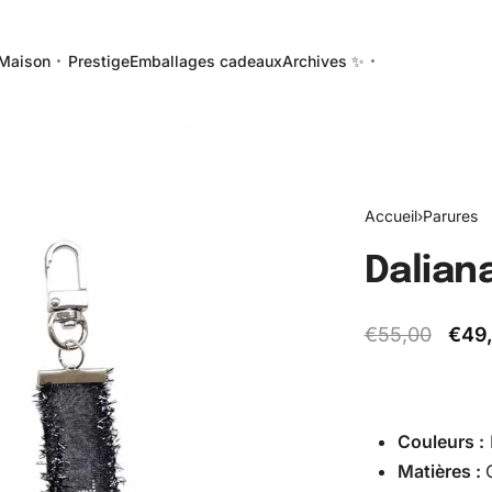
Maison
Prestige
Emballages cadeaux
Archives ✨
Accueil
›
Parures
Daliana
€
55,00
€
49
Couleurs :
Matières :