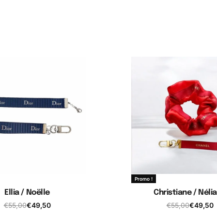
Promo !
Ellia / Noëlle
Christiane / Néli
€
55,00
€
49,50
€
55,00
€
49,50
jouter au panier
Ajouter au pani