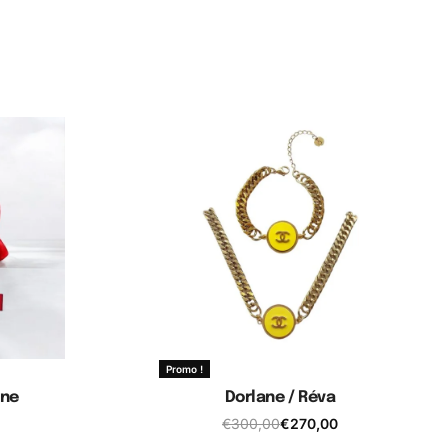
Promo !
ane
Dorlane / Réva
€
300,00
€
270,00
er
Ajouter au panier