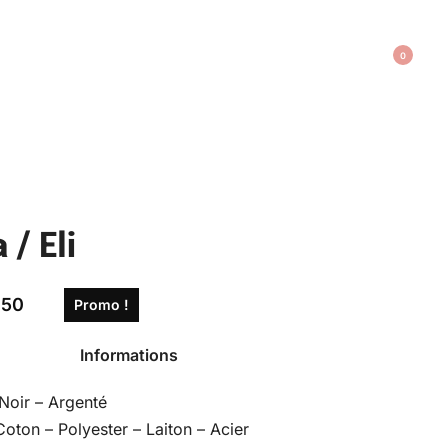
0
 / Eli
,50
Promo !
Informations
Noir – Argenté
Coton – Polyester – Laiton – Acier