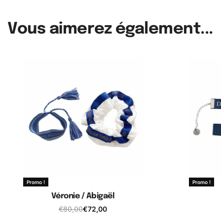
Vous aimerez également...
Promo !
Promo !
Véronie / Abigaël
€
80,00
€
72,00
Ajouter au panier
A