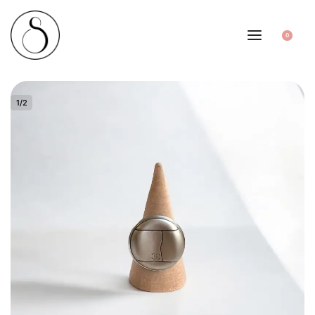
0
1
/
2