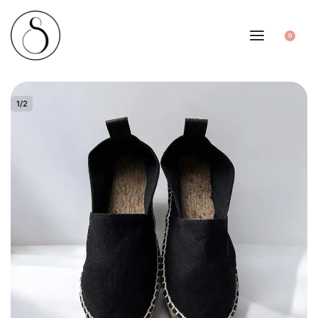
0
1
/
2