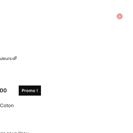
0
uleurs
›
🌈
,00
Promo !
 Coton