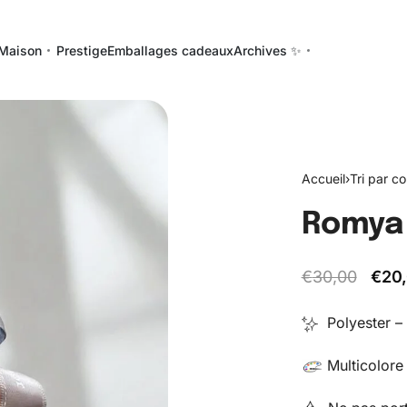
Maison
Prestige
Emballages cadeaux
Archives ✨
Accueil
›
Tri par co
Romya
€
30,00
€
20
Polyester –
Multicolore