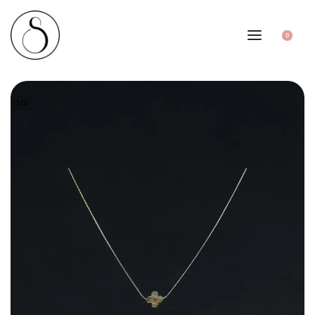
0
1
/
3