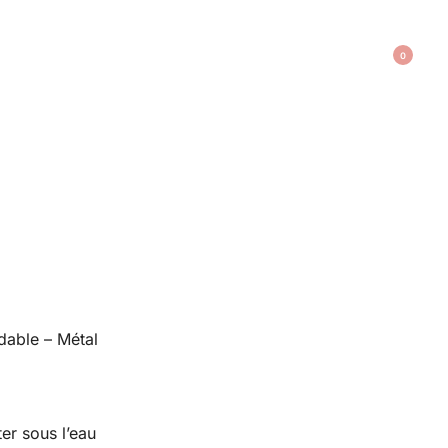
0
able – Métal
r sous l’eau