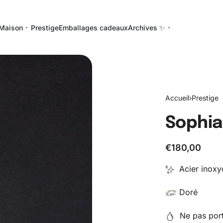
Maison
Prestige
Emballages cadeaux
Archives ✨
Accueil
›
Prestige
Sophia
€
180,00
Acier inoxyd
Doré
Ne pas porte