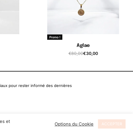
Promo !
Aglae
€
80,00
€
30,00
er
Ajouter au panier
iaux pour rester informé des dernières
es et
Options du Cookie
ACCEPTER