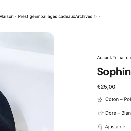
Maison
Prestige
Emballages cadeaux
Archives ✨
Accueil
›
Tri par co
Sophi
€
25,00
Coton – Pol
Doré – Blan
Ajustable