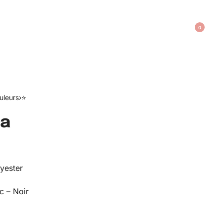
0
uleurs
›
⭐️
na
yester
c – Noir