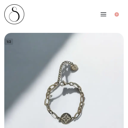
0
1
/
2