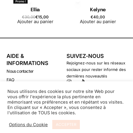
Promo !
Ellia
Kelyne
€
30,00
€
15,00
€
40,00
Ajouter au panier
Ajouter au panier
AIDE &
SUIVEZ-NOUS
INFORMATIONS
Rejoignez-nous sur les réseaux
sociaux pour rester informé des
Nous contacter
dernières nouveautés
FAQ
CGV
Nous utilisons des cookies sur notre site Web pour
vous offrir l'expérience la plus pertinente en
Politique de confidentialité
mémorisant vos préférences et en répétant vos visites.
En cliquant sur « Accepter », vous consentez à
l'utilisation de TOUS les cookies.
© Secondsouffle-Boutique.fr
Options du Cookie
ACCEPTER