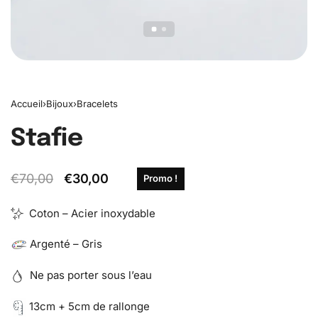
Accueil
›
Bijoux
›
Bracelets
Stafie
€
70,00
€
30,00
Promo !
Coton – Acier inoxydable
Argenté – Gris
Ne pas porter sous l’eau
13cm + 5cm de rallonge