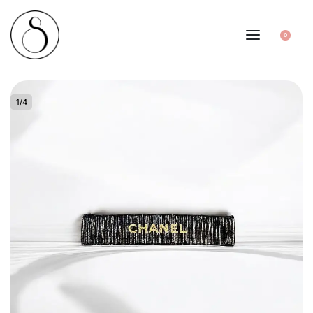
0
1
/
4