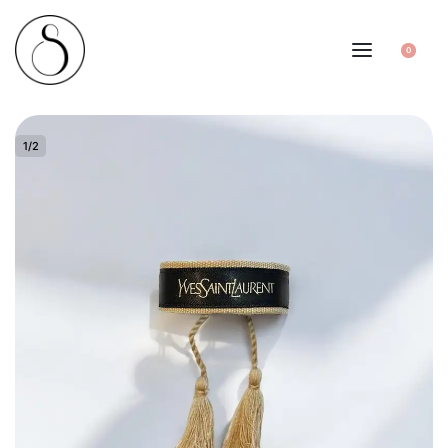
0
1
/
2