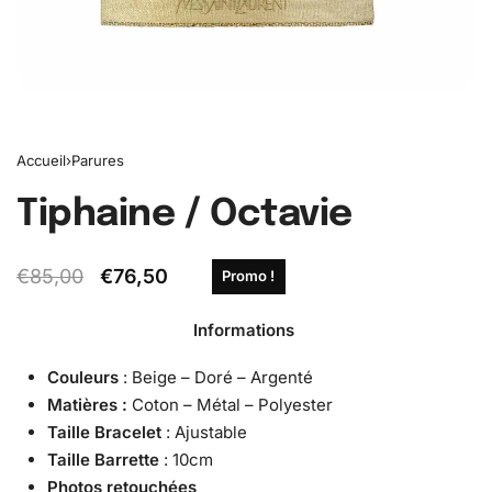
Accueil
›
Parures
Tiphaine / Octavie
€
85,00
€
76,50
Promo !
Informations
Couleurs
: Beige – Doré – Argenté
Matières :
Coton – Métal – Polyester
Taille
Bracelet
: Ajustable
Taille Barrette
: 10cm
Photos retouchées