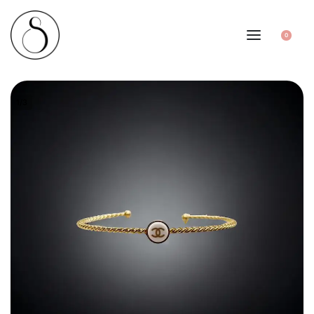
0
1
/
3